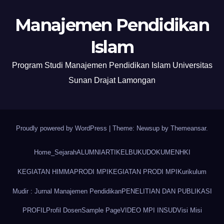
Manajemen Pendidikan
Islam
Program Studi Manajemen Pendidikan Islam Universitas
Sunan Drajat Lamongan
Proudly powered by WordPress
|
Theme: Newsup by
Themeansar
.
Home
_Sejarah
ALUMNI
ARTIKEL
BUKU
DOKUMEN
HKI
KEGIATAN HIMMAPRODI MPI
KEGIATAN PRODI MPI
Kurikulum
Mudir : Jurnal Manajemen Pendidikan
PENELITIAN DAN PUBLIKASI
PROFIL
Profil Dosen
Sample Page
VIDEO MPI INSUD
Visi Misi