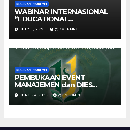
KEGIATAN PRODI MPI
WABINAR INTERNASIONAL
“EDUCATIONAL
MANAGEMENT For GLOBAL
JULY 1, 2026
@DM1NMPI
COMPETITIVENESS:
POLICIES, PRACTICES, and
INNOVATIONS” BEKEERJA
SAMA Dengan UNITAR
INTERNATIONAL UNIVERSITY
KEGIATAN PRODI MPI
PEMBUKAAN EVENT
MANAJEMEN dan DIES
MAULIDIYAH ke XI
JUNE 24, 2026
@DM1NMPI