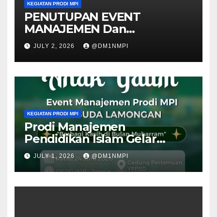
KEGIATAN PRODI MPI
PENUTUPAN EVENT
MANAJEMEN Dan
DIESMAULIDIYAH Ke 11
JULY 2, 2026
@DM1NMPI
KEGIATAN PRODI MPI
Prodi Manajemen
Pendidikan Islam Gelar
Santunan Anak Yatim Piatu
JULY 1, 2026
@DM1NMPI
“Berbagi Kasih di Bulan
Muharam”