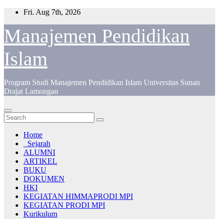
Skip
Fri. Aug 7th, 2026
to
content
Manajemen Pendidikan
Islam
Program Studi Manajemen Pendidikan Islam Universitas Sunan
Drajat Lamongan
Home
_Sejarah
ALUMNI
ARTIKEL
BUKU
DOKUMEN
HKI
KEGIATAN HIMMAPRODI MPI
KEGIATAN PRODI MPI
Kurikulum