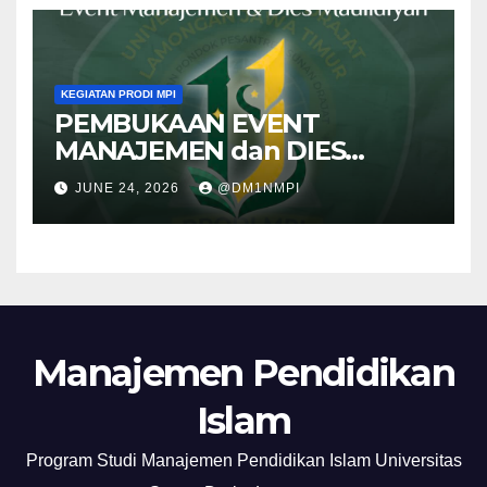
INNOVATIONS” BEKEERJA
SAMA Dengan UNITAR
INTERNATIONAL UNIVERSITY
KEGIATAN PRODI MPI
PEMBUKAAN EVENT
MANAJEMEN dan DIES
MAULIDIYAH ke XI
JUNE 24, 2026
@DM1NMPI
Manajemen Pendidikan
Islam
Program Studi Manajemen Pendidikan Islam Universitas