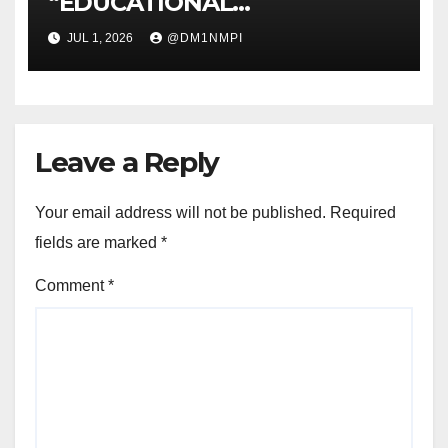
“EDUCATIONAL
MANAGEMENT For GLOBAL
JUL 1, 2026
@DM1NMPI
COMPETITIVENESS: POLICIES,
PRACTICES, and
INNOVATIONS” BEKEERJA
SAMA Dengan UNITAR
INTERNATIONAL UNIVERSITY
Leave a Reply
Your email address will not be published.
Required
fields are marked
*
Comment
*