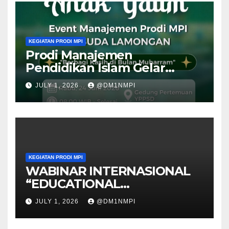
KEGIATAN PRODI MPI
Prodi Manajemen
Pendidikan Islam Gelar
Santunan Anak Yatim Piatu
JULY 1, 2026
@DM1NMPI
“Berbagi Kasih di Bulan
Muharam”
KEGIATAN PRODI MPI
WABINAR INTERNASIONAL
“EDUCATIONAL
MANAGEMENT For GLOBAL
JULY 1, 2026
@DM1NMPI
COMPETITIVENESS:
POLICIES, PRACTICES, and