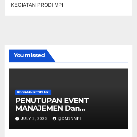
KEGIATAN PRODI MPI
You missed
KEGIATAN PRODI MPI
PENUTUPAN EVENT
MANAJEMEN Dan
DIESMAULIDIYAH Ke 11
JULY 2, 2026
@DM1NMPI