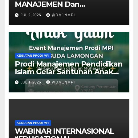
MANAJEMEN Dan
DIESMAULIDIYAH Ke 11
JUL 2, 2026
@DM1NMPI
KEGIATAN PRODI MPI
Prodi Manajemen Pendidikan
Islam Gelar Santunan Anak
Yatim Piatu “Berbagi Kasih di
JUL 1, 2026
@DM1NMPI
Bulan Muharam”
KEGIATAN PRODI MPI
WABINAR INTERNASIONAL