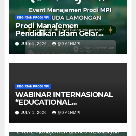
KEGIATAN PRODI MPI
Prodi Manajemen
Pendidikan Islam Gelar
Santunan Anak Yatim Piatu
JULY 1, 2026
@DM1NMPI
“Berbagi Kasih di Bulan
Muharam”
KEGIATAN PRODI MPI
WABINAR INTERNASIONAL
“EDUCATIONAL
MANAGEMENT For GLOBAL
JULY 1, 2026
@DM1NMPI
COMPETITIVENESS:
POLICIES, PRACTICES, and
INNOVATIONS” BEKEERJA