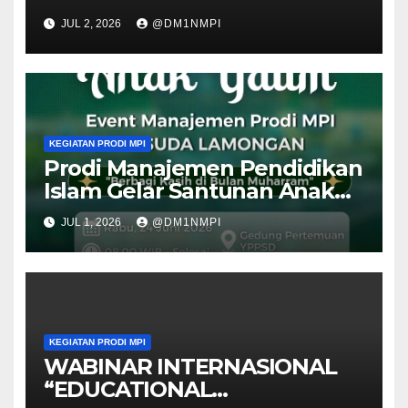
DIESMAULIDIYAH Ke 11
JUL 2, 2026
@DM1NMPI
KEGIATAN PRODI MPI
Prodi Manajemen Pendidikan
Islam Gelar Santunan Anak
Yatim Piatu “Berbagi Kasih di
JUL 1, 2026
@DM1NMPI
Bulan Muharam”
KEGIATAN PRODI MPI
WABINAR INTERNASIONAL
“EDUCATIONAL