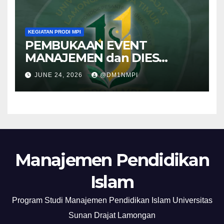
SAMA Dengan UNITAR
INTERNATIONAL UNIVERSITY
KEGIATAN PRODI MPI
PEMBUKAAN EVENT
MANAJEMEN dan DIES
MAULIDIYAH ke XI
JUNE 24, 2026
@DM1NMPI
Manajemen Pendidikan
Islam
Program Studi Manajemen Pendidikan Islam Universitas
Sunan Drajat Lamongan