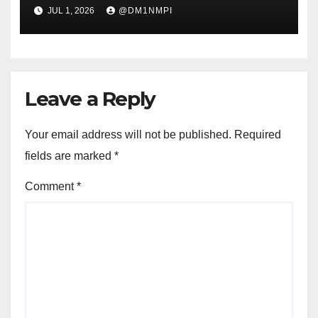
MANAGEMENT For GLOBAL
JUL 1, 2026
@DM1NMPI
COMPETITIVENESS: POLICIES,
PRACTICES, and
INNOVATIONS” BEKEERJA
SAMA Dengan UNITAR
INTERNATIONAL UNIVERSITY
Leave a Reply
Your email address will not be published.
Required
fields are marked
*
Comment
*