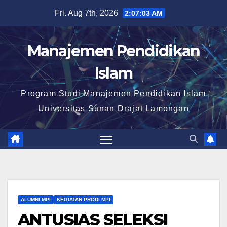
Skip
Fri. Aug 7th, 2026
2:07:04 AM
to
content
Manajemen Pendidikan
Islam
Program Studi Manajemen Pendidikan Islam
Universitas Sunan Drajat Lamongan
ALUMNI MPI
KEGIATAN PRODI MPI
ANTUSIAS SELEKSI